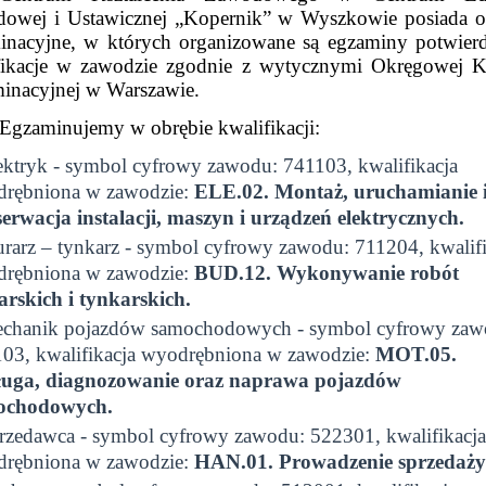
owej i Ustawicznej „Kopernik” w Wyszkowie posiada o
inacyjne, w których organizowane są egzaminy potwierd
fikacje w zawodzie zgodnie z wytycznymi Okręgowej K
inacyjnej w Warszawie.
Egzaminujemy w obrębie kwalifikacji:
ektryk - symbol cyfrowy zawodu: 741103, kwalifikacja
rębniona w zawodzie:
ELE.02. Montaż, uruchamianie 
erwacja instalacji, maszyn i urządzeń elektrycznych.
rarz – tynkarz - symbol cyfrowy zawodu: 711204, kwalifi
rębniona w zawodzie:
BUD.12. Wykonywanie robót
rskich i tynkarskich.
chanik pojazdów samochodowych - symbol cyfrowy zaw
03, kwalifikacja wyodrębniona w zawodzie:
MOT.05.
uga, diagnozowanie oraz naprawa pojazdów
ochodowych.
rzedawca - symbol cyfrowy zawodu: 522301, kwalifikacja
rębniona w zawodzie:
HAN.01. Prowadzenie sprzedaży