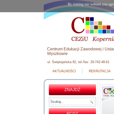
By visiting our website you agre
Centrum Edukacji Zawodowej i Usta
Wyszkowie
ul. Świętojańska 82, tel./fax: 29-742-48-61
AKTUALNOŚCI
REKRUTACJA
ZNAJDŹ
PCDZ