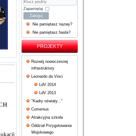
Hasło
Klucz
poufny
Zapamiętaj
Zaloguj
Nie pamiętasz nazwy?
Nie pamiętasz hasła?
PROJEKTY
Rozwój nowoczesnej
infrastruktury
Leonardo da Vinci
LdV 2014
LdV 2013
"Kadry oświaty..."
CH
Comenius
Atrakcyjna szkoła
Oddział Przygotowania
Wojskowego
kacji