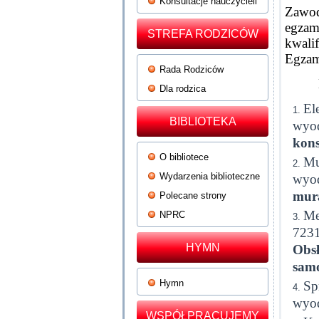
Konsultacje nauczycieli
Zawod
egzam
STREFA RODZICÓW
kwali
Egzam
Rada Rodziców
Dla rodzica
El
BIBLIOTEKA
wyod
kons
O bibliotece
Mu
Wydarzenia biblioteczne
wyod
mura
Polecane strony
Me
NPRC
7231
HYMN
Obsł
sam
Hymn
Sp
wyod
WSPÓŁPRACUJEMY