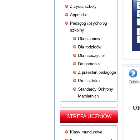
Z życia szkoły
Appendix
Pedagog /psycholog
szkolny
Dla uczniów
Dla rodziców
Dla nauczycieli
Do pobrania
Z przesłań pedagoga
Profilaktyka
Odsło
Standardy Ochrony
Małoletnich
O
STREFA UCZNIÓW
Klasy mundurowe