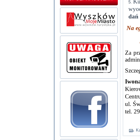
Ku
wyod
dań
Na eg
Za pr
admini
Szcze
Iwona
Kiero
Centr
ul. Ś
tel.
29
Ka