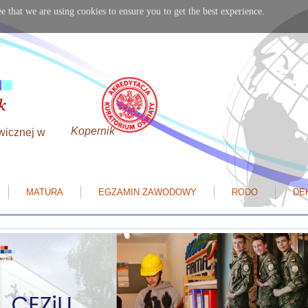
e that we are using cookies to ensure you to get the best experience.
Kopernik
wicznej w
MATURA
EGZAMIN ZAWODOWY
RODO
DE