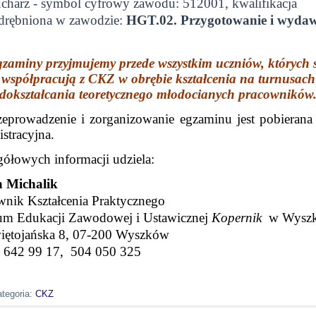
charz - symbol cyfrowy zawodu: 512001, kwalifikacja
rębniona w zawodzie:
HGT.02. Przygotowanie i wyda
zaminy przyjmujemy przede wszystkim uczniów, których 
współpracują z CKZ w obrębie kształcenia na turnusach
dokształcania teoretycznego młodocianych pracowników
zeprowadzenie i zorganizowanie egzaminu jest pobierana 
stracyjna.
gółowych informacji udziela:
 Michalik
wnik Kształcenia Praktycznego
um Edukacji Zawodowej i Ustawicznej
Kopernik
w Wyszk
więtojańska 8, 07-200 Wyszków
 642 99 17, 504 05
0 325
tegoria:
CKZ