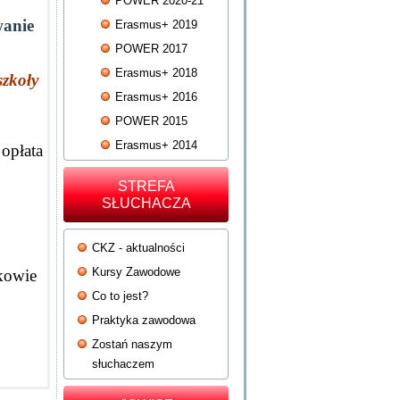
POWER 2020-21
wanie
Erasmus+ 2019
POWER 2017
Erasmus+ 2018
szkoły
Erasmus+ 2016
.
POWER 2015
Erasmus+ 2014
opłata
STREFA
SŁUCHACZA
CKZ - aktualności
Kursy Zawodowe
owie
Co to jest?
Praktyka zawodowa
Zostań naszym
słuchaczem