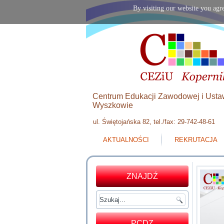
By visiting our website you agre
Centrum Edukacji Zawodowej i Usta
Wyszkowie
ul. Świętojańska 82, tel./fax: 29-742-48-61
AKTUALNOŚCI
REKRUTACJA
ZNAJDŹ
PCDZ