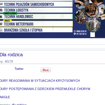
Dla rodzica
ny: 40178
Twitter
DURY REAGOWANIA W SYTUACJACH KRYZYSOWYCH
DURY POSTĘPOWANIA Z DZIECKIEM PRZEWLEKLE CHORYM
 NAGŁE
tegoria:
dla rodzica