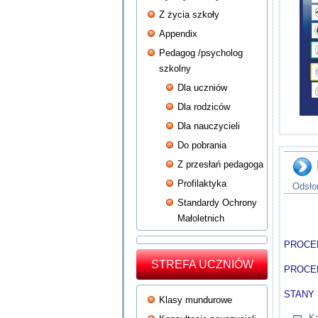
Z życia szkoły
Appendix
Pedagog /psycholog
szkolny
Dla uczniów
Dla rodziców
Dla nauczycieli
Do pobrania
Z przesłań pedagoga
Profilaktyka
Odsło
Standardy Ochrony
Małoletnich
PROCE
STREFA UCZNIÓW
PROCE
STANY
Klasy mundurowe
Ka