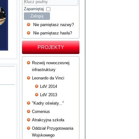
Hasło
Klucz
poufny
Zapamiętaj
Zaloguj
Nie pamiętasz nazwy?
Nie pamiętasz hasła?
PROJEKTY
Rozwój nowoczesnej
infrastruktury
Leonardo da Vinci
LdV 2014
LdV 2013
"Kadry oświaty..."
Comenius
Atrakcyjna szkoła
Oddział Przygotowania
Wojskowego