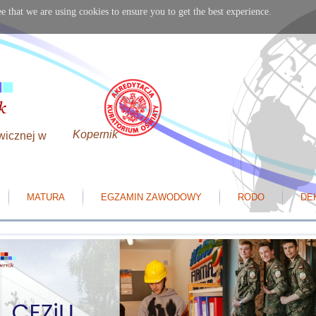
e that we are using cookies to ensure you to get the best experience.
Kopernik
wicznej w
MATURA
EGZAMIN ZAWODOWY
RODO
DE