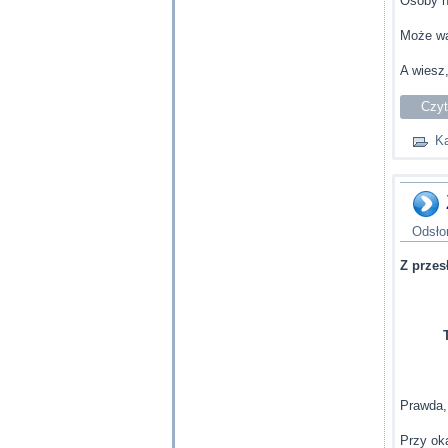
Osoby n
Może wa
A wiesz
Czyt
Ka
Odsło
Z prze
Prawda,
Przy ok