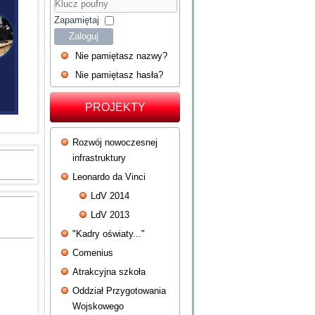
Hasło
Klucz
poufny
Zapamiętaj
Zaloguj
Nie pamiętasz nazwy?
Nie pamiętasz hasła?
PROJEKTY
Rozwój nowoczesnej
infrastruktury
Leonardo da Vinci
LdV 2014
LdV 2013
"Kadry oświaty..."
Comenius
Atrakcyjna szkoła
Oddział Przygotowania
Wojskowego