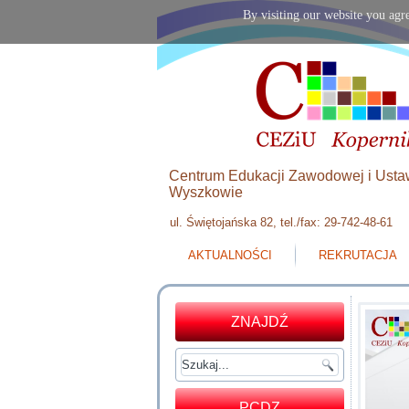
By visiting our website you agre
Centrum Edukacji Zawodowej i Usta
Wyszkowie
ul. Świętojańska 82, tel./fax: 29-742-48-61
AKTUALNOŚCI
REKRUTACJA
ZNAJDŹ
PCDZ