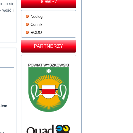
JOWISZ
o co się
liwość i
Noclegi
Cennik
RODO
PARTNERZY
niem