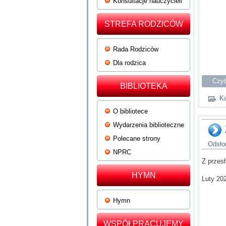
Konsultacje nauczycieli
STREFA RODZICÓW
Rada Rodziców
Dla rodzica
Czyt
BIBLIOTEKA
Ka
O bibliotece
Wydarzenia biblioteczne
Polecane strony
Odsło
NPRC
Z przes
HYMN
Luty 20
Hymn
WSPÓŁPRACUJEMY