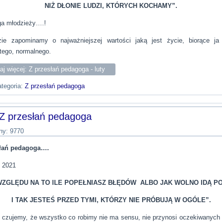
NIŻ DŁONIE LUDZI, KTÓRYCH KOCHAMY”.
ga młodzieży….!
ie zapominamy o najważniejszej wartości jaką jest życie, biorące j
tego, normalnego.
aj więcej: Z przesłań pedagoga - luty
tegoria:
Z przesłań pedagoga
Z przesłań pedagoga
ny: 9770
słań pedagoga….
 2021
WZGLĘDU NA TO ILE POPEŁNIASZ BŁĘDÓW ALBO JAK WOLNO IDĄ P
I TAK JESTEŚ PRZED TYMI, KTÓRZY NIE PRÓBUJĄ W OGÓLE”.
czujemy, że wszystko co robimy nie ma sensu, nie przynosi oczekiwanych 