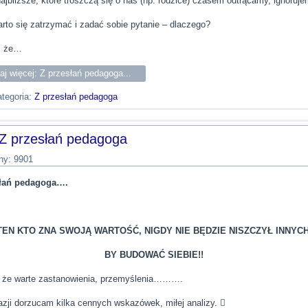
ajbliższe, które troszczą się o nas (np. rodzice) czasem odtrącamy, ignoru
rto się zatrzymać i zadać sobie pytanie – dlaczego?
, że…
aj więcej: Z przesłań pedagoga...
tegoria:
Z przesłań pedagoga
Z przesłań pedagoga
ny: 9901
słań pedagoga….
TEN KTO ZNA SWOJĄ WARTOŚĆ, NIGDY NIE BĘDZIE NISZCZYŁ INNYCH
BY BUDOWAĆ SIEBIE!!
 że warte zastanowienia, przemyślenia……….
azji dorzucam kilka cennych wskazówek, miłej analizy. 