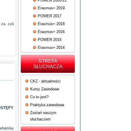
POWER 2020-21
Erasmus+ 2019
POWER 2017
a za coś
Erasmus+ 2018
Erasmus+ 2016
POWER 2015
Erasmus+ 2014
STREFA
SŁUCHACZA
CKZ - aktualności
Kursy Zawodowe
Co to jest?
Praktyka zawodowa
OSTĘPY
Zostań naszym
słuchaczem
efektów,