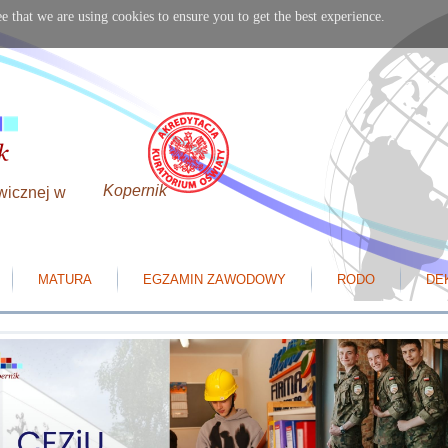
e that we are using cookies to ensure you to get the best experience.
Kopernik
wicznej w
MATURA
EGZAMIN ZAWODOWY
RODO
DE