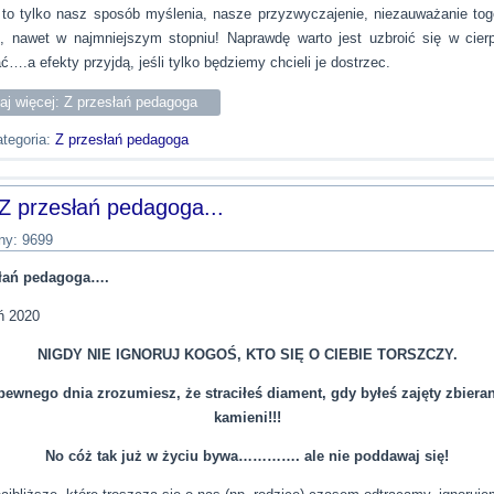
to tylko nasz sposób myślenia, nasze przyzwyczajenie, niezauważanie tog
o, nawet w najmniejszym stopniu! Naprawdę warto jest uzbroić się w cierp
….a efekty przyjdą, jeśli tylko będziemy chcieli je dostrzec.
aj więcej: Z przesłań pedagoga
tegoria:
Z przesłań pedagoga
Z przesłań pedagoga...
ny: 9699
słań pedagoga….
ń 2020
NIGDY NIE IGNORUJ KOGOŚ, KTO SIĘ O CIEBIE TORSZCZY.
pewnego dnia zrozumiesz, że straciłeś diament, gdy byłeś zajęty zbiera
kamieni!!!
No cóż tak już w życiu bywa…………. ale nie poddawaj się!