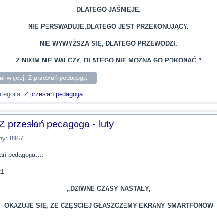
DLATEGO JAŚNIEJE.
NIE PERSWADUJE,DLATEGO JEST PRZEKONUJĄCY.
NIE WYWYŻSZA SIĘ, DLATEGO PRZEWODZI.
Z NIKIM NIE WALCZY, DLATEGO NIE MOŻNA GO POKONAĆ.”
aj więcej: Z przesłań pedagoga
tegoria:
Z przesłań pedagoga
Z przesłań pedagoga - luty
ny: 8967
łań pedagoga….
21
„DZIWNE CZASY NASTAŁY,
OKAZUJE SIĘ, ŻE CZĘSCIEJ GŁASZCZEMY EKRANY SMARTFONÓW