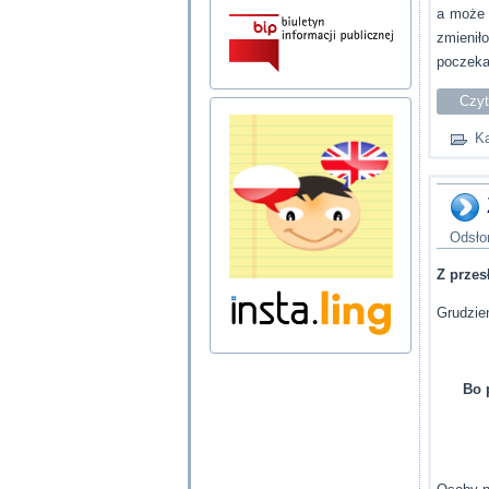
a może 
zmienił
poczekać
Czyt
Ka
Odsło
Z prze
Grudzie
Bo 