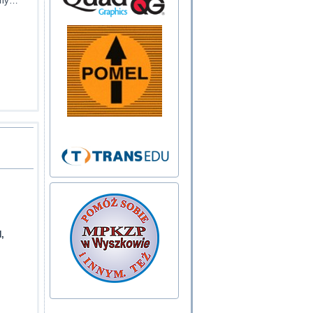
jemy…
,