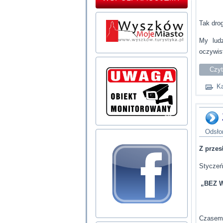
Tak dro
My ludz
oczywis
Czyt
Ka
Odsło
Z prze
Styczeń
„BEZ 
Czasem 