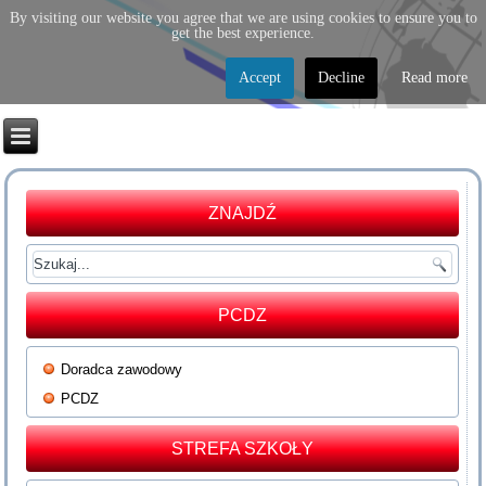
By visiting our website you agree that we are using cookies to ensure you to
get the best experience.
Accept
Decline
Read more
ZNAJDŹ
PCDZ
Doradca zawodowy
PCDZ
STREFA SZKOŁY