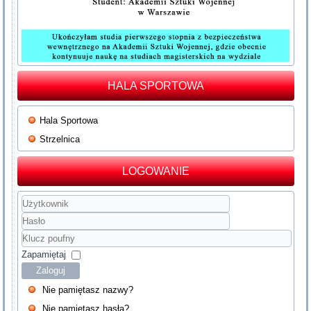
HALA SPORTOWA
Hala Sportowa
Strzelnica
LOGOWANIE
Użytkownik
Hasło
Klucz
poufny
Zapamiętaj
Zaloguj
Nie pamiętasz nazwy?
Nie pamiętasz hasła?