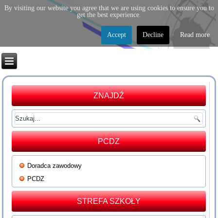
By visiting our website you agree that we are using cookies to ensure you to
get the best experience.
Accept
Decline
Read more
ZNAJDŹ
PCDZ
Doradca zawodowy
PCDZ
STREFA SZKOŁY