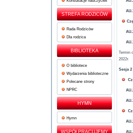
Konsultacje nauczycieli
AU.2
AU.
STREFA RODZICÓW
Czę
Rada Rodziców
AU.
Dla rodzica
AU.
BIBLIOTEKA
Termin 
2022r.
O bibliotece
Sesja 2
Wydarzenia biblioteczne
Cz
Polecane strony
NPRC
AU.2
AU.
HYMN
Cz
Hymn
AU.
WSPÓŁPRACUJEMY
AU.