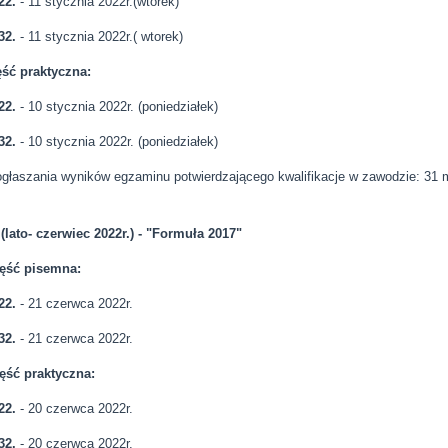
2.
- 11 stycznia 2022r.(wtorek)
32.
- 11 stycznia 2022r.( wtorek)
ść praktyczna:
22.
- 10 stycznia 2022r. (poniedziałek)
32.
- 10 stycznia 2022r. (poniedziałek)
ogłaszania wyników egzaminu potwierdzającego kwalifikacje w zawodzie: 31 
 (lato- czerwiec 2022r.) - "Formuła 2017"
ęść pisemna:
2.
- 21 czerwca 2022r.
32.
- 21 czerwca 2022r.
ęść praktyczna:
22.
- 20 czerwca 2022r.
32.
- 20 czerwca 2022r.