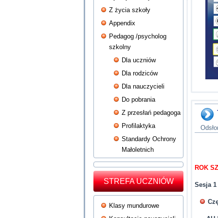
Z życia szkoły
Appendix
Pedagog /psycholog
szkolny
Dla uczniów
Dla rodziców
Dla nauczycieli
Do pobrania
Z przesłań pedagoga
Profilaktyka
Odsło
Standardy Ochrony
Małoletnich
ROK SZ
STREFA UCZNIÓW
Sesja 1
Czę
Klasy mundurowe