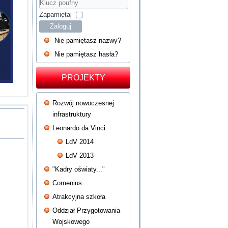
Hasło
Klucz
poufny
Zapamiętaj
Zaloguj
Nie pamiętasz nazwy?
Nie pamiętasz hasła?
PROJEKTY
Rozwój nowoczesnej
infrastruktury
Leonardo da Vinci
LdV 2014
LdV 2013
"Kadry oświaty..."
Comenius
Atrakcyjna szkoła
Oddział Przygotowania
Wojskowego