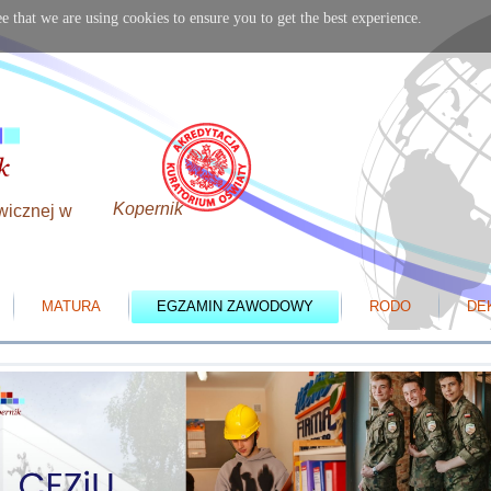
e that we are using cookies to ensure you to get the best experience.
Kopernik
wicznej w
MATURA
EGZAMIN ZAWODOWY
RODO
DE