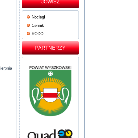
JOWISZ
Noclegi
Cennik
RODO
PARTNERZY
ierpnia