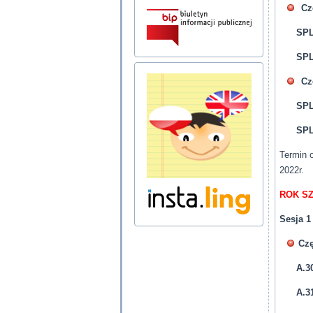
Cz
SPL.
SPL
Cz
SPL
SPL
Termin 
2022r.
ROK SZ
Sesja 1
Czę
A.30
A.3