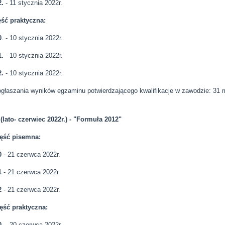
.
- 11 stycznia 2022r.
ść praktyczna:
0
. - 10 stycznia 2022r.
1.
- 10 stycznia 2022r.
.
- 10 stycznia 2022r.
ogłaszania wyników egzaminu potwierdzającego kwalifikacje w zawodzie: 31 
 (lato- czerwiec 2022r.) - "Formuła 2012"
ęść pisemna:
0
- 21 czerwca 2022r.
1
- 21 czerwca 2022r.
2
- 21 czerwca 2022r.
ęść praktyczna:
.
- 20 czerwca 2022r.