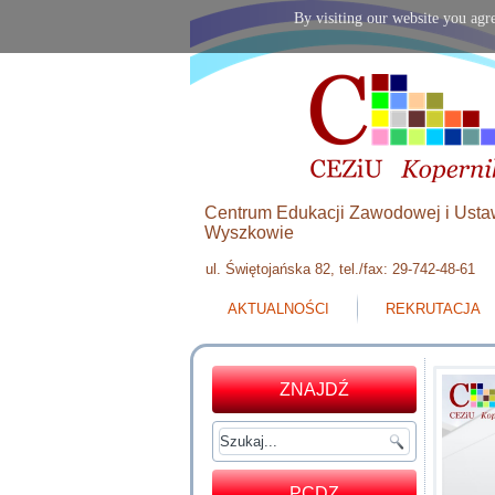
By visiting our website you agre
Centrum Edukacji Zawodowej i Usta
Wyszkowie
ul. Świętojańska 82, tel./fax: 29-742-48-61
AKTUALNOŚCI
REKRUTACJA
ZNAJDŹ
PCDZ