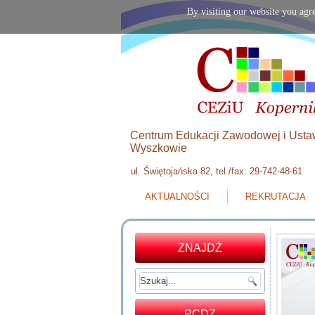
By visiting our website you agre
Centrum Edukacji Zawodowej i Usta
Wyszkowie
ul. Świętojańska 82, tel./fax: 29-742-48-61
AKTUALNOŚCI
REKRUTACJA
ZNAJDŹ
PCDZ