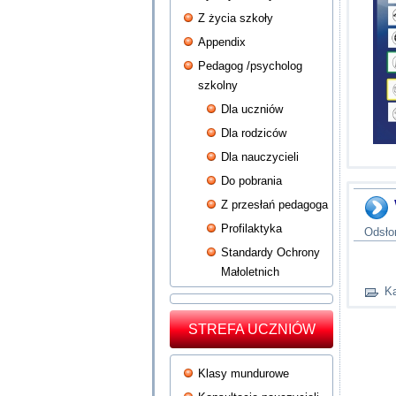
Z życia szkoły
Appendix
Pedagog /psycholog
szkolny
Dla uczniów
Dla rodziców
Dla nauczycieli
Do pobrania
Z przesłań pedagoga
Profilaktyka
Odsło
Standardy Ochrony
Małoletnich
Ka
STREFA UCZNIÓW
Klasy mundurowe