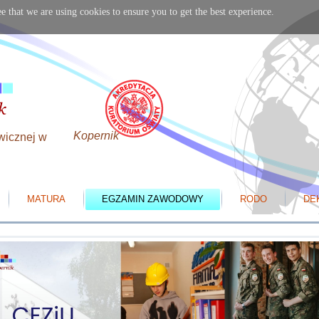
e that we are using cookies to ensure you to get the best experience.
Kopernik
wicznej w
MATURA
EGZAMIN ZAWODOWY
RODO
DE