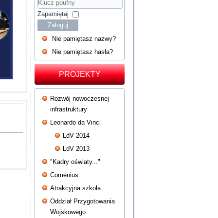
Hasło
Klucz
poufny
Zapamiętaj
Zaloguj
Nie pamiętasz nazwy?
Nie pamiętasz hasła?
PROJEKTY
Rozwój nowoczesnej
infrastruktury
Leonardo da Vinci
LdV 2014
LdV 2013
"Kadry oświaty..."
Comenius
Atrakcyjna szkoła
Oddział Przygotowania
Wojskowego