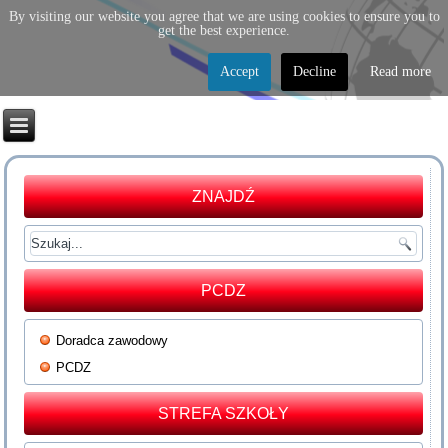
By visiting our website you agree that we are using cookies to ensure you to
get the best experience.
Accept
Decline
Read more
ZNAJDŹ
PCDZ
Doradca zawodowy
PCDZ
STREFA SZKOŁY