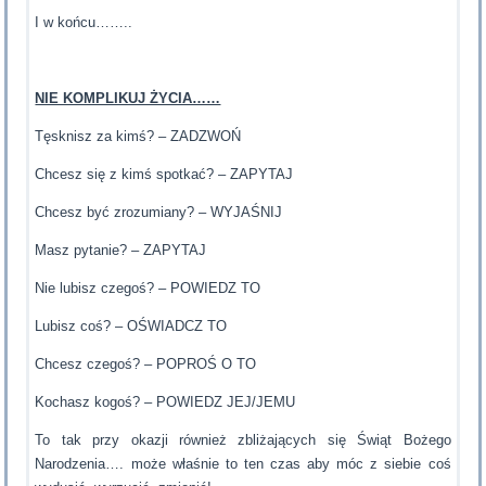
I w końcu……..
NIE KOMPLIKUJ ŻYCIA……
Tęsknisz za kimś? – ZADZWOŃ
Chcesz się z kimś spotkać? – ZAPYTAJ
Chcesz być zrozumiany? – WYJAŚNIJ
Masz pytanie? – ZAPYTAJ
Nie lubisz czegoś? – POWIEDZ TO
Lubisz coś? – OŚWIADCZ TO
Chcesz czegoś? – POPROŚ O TO
Kochasz kogoś? – POWIEDZ JEJ/JEMU
To tak przy okazji również zbliżających się Świąt Bożego
Narodzenia…. może właśnie to ten czas aby móc z siebie coś