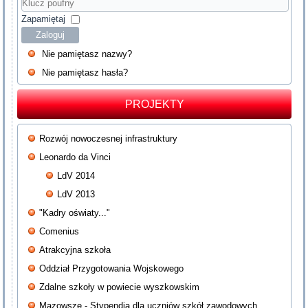
Hasło
Klucz
poufny
Zapamiętaj
Zaloguj
Nie pamiętasz nazwy?
Nie pamiętasz hasła?
PROJEKTY
Rozwój nowoczesnej infrastruktury
Leonardo da Vinci
LdV 2014
LdV 2013
"Kadry oświaty..."
Comenius
Atrakcyjna szkoła
Oddział Przygotowania Wojskowego
Zdalne szkoły w powiecie wyszkowskim
Mazowsze - Stypendia dla uczniów szkół zawodowych