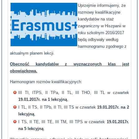
Uprzejmie informujemy, że
rozmowy kwalifikacyjne
kandydatów na staż
zagraniczny w Hiszpanii w
roku szkolnym 2016/2017
będą odbywały według
harmonogramu zgodnego z
aktualnym planem lekcji.
Obecność kandydatów z wyznaczonych klas jest
obowiązkowa.
Harmonogram rozmów kwalifikacyjnych:
III TI, ITPS, II TPa, II TL, III THO, III TL w czwartek
19.01.2017r. na 1 lekcyjną
,
I TL, II TS, II TPb, II TI, III TS w czwartek
19.01.2017r. na 2
lekcyjną
,
I TS, II TE, III TE, III TM, III TPS w czwartek
19.01.2017r.
na 5 lekcyjną
.