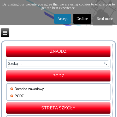
By visiting our website you agree that we are using cookies to ensure you to
get the best experience.
Accept
Decline
Read more
ZNAJDŹ
PCDZ
Doradca zawodowy
PCDZ
STREFA SZKOŁY