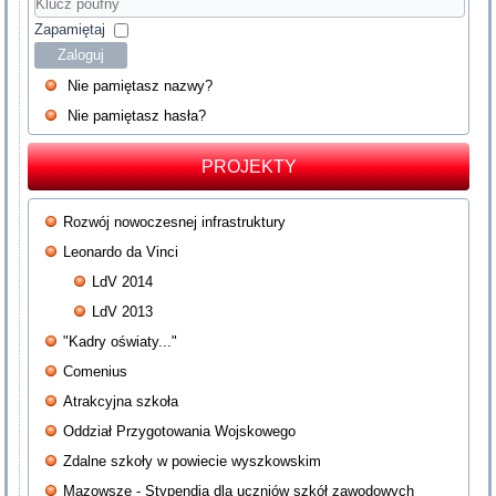
Hasło
Klucz
poufny
Zapamiętaj
Zaloguj
Nie pamiętasz nazwy?
Nie pamiętasz hasła?
PROJEKTY
Rozwój nowoczesnej infrastruktury
Leonardo da Vinci
LdV 2014
LdV 2013
"Kadry oświaty..."
Comenius
Atrakcyjna szkoła
Oddział Przygotowania Wojskowego
Zdalne szkoły w powiecie wyszkowskim
Mazowsze - Stypendia dla uczniów szkół zawodowych