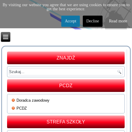
By visiting our website you agree that we are using cookies to ensure you to
get the best experience.
Accept
Decline
Read more
ZNAJDŹ
PCDZ
Doradca zawodowy
PCDZ
STREFA SZKOŁY