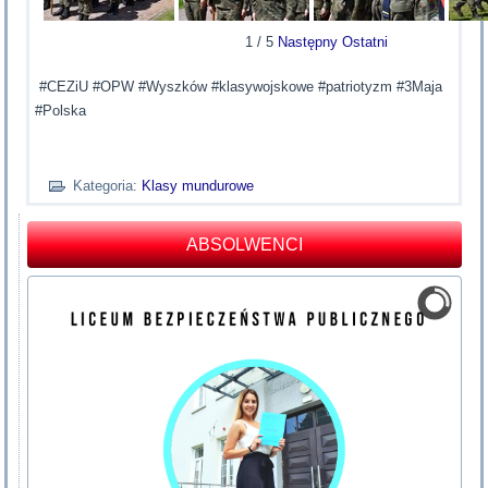
1
/
5
Następny
Ostatni
#CEZiU #OPW #Wyszków #klasywojskowe #patriotyzm #3Maja
#Polska
Kategoria:
Klasy mundurowe
ABSOLWENCI