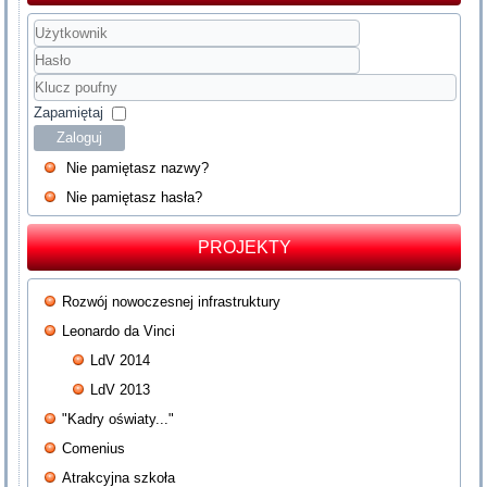
Użytkownik
Hasło
Klucz
poufny
Zapamiętaj
Zaloguj
Nie pamiętasz nazwy?
Nie pamiętasz hasła?
PROJEKTY
Rozwój nowoczesnej infrastruktury
Leonardo da Vinci
LdV 2014
LdV 2013
"Kadry oświaty..."
Comenius
Atrakcyjna szkoła