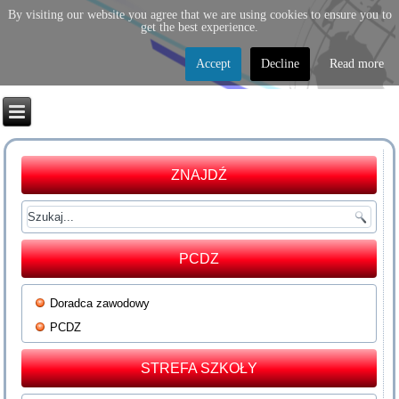
By visiting our website you agree that we are using cookies to ensure you to
get the best experience.
Accept
Decline
Read more
ZNAJDŹ
PCDZ
Doradca zawodowy
PCDZ
STREFA SZKOŁY