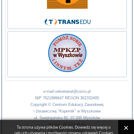
e-mail:sekretariat@ceziu.pl
NIP 7621999647 REGON 362332405
Copyright © Centrum Edukacji Zawodowej
i Ustawicznej "Kopernik" w Wyszkowie
ul. Świętojańska 82, 07-200 Wyszków
tel./fax: 29-742-48-61
Ta strona używa plików Cookies. Dowiedz się więcej o
©
Jacek Szymanik
celu ich używania i możliwości zmiany ustawień Cookies