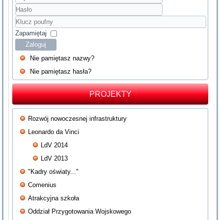
Użytkownik
Hasło
Klucz
poufny
Zapamiętaj
Zaloguj
Nie pamiętasz nazwy?
Nie pamiętasz hasła?
PROJEKTY
Rozwój nowoczesnej infrastruktury
Leonardo da Vinci
LdV 2014
LdV 2013
"Kadry oświaty..."
Comenius
Atrakcyjna szkoła
Oddział Przygotowania Wojskowego