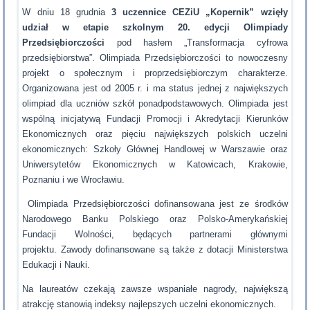
W dniu 18 grudnia
3 uczennice CEZiU „Kopernik” wzięły
udział w etapie szkolnym 20. edycji Olimpiady
Przedsiębiorczości
pod hasłem „Transformacja cyfrowa
przedsiębiorstwa”. Olimpiada Przedsiębiorczości to nowoczesny
projekt o społecznym i proprzedsiębiorczym charakterze.
Organizowana jest od 2005 r. i ma status jednej z największych
olimpiad dla uczniów szkół ponadpodstawowych. Olimpiada jest
wspólną inicjatywą Fundacji Promocji i Akredytacji Kierunków
Ekonomicznych oraz pięciu największych polskich uczelni
ekonomicznych: Szkoły Głównej Handlowej w Warszawie oraz
Uniwersytetów Ekonomicznych w Katowicach, Krakowie,
Poznaniu i we Wrocławiu.
Olimpiada Przedsiębiorczości dofinansowana jest ze środków
Narodowego Banku Polskiego oraz Polsko-Amerykańskiej
Fundacji Wolności, będących partnerami głównymi
projektu. Zawody dofinansowane są także z dotacji Ministerstwa
Edukacji i Nauki.
Na laureatów czekają zawsze wspaniałe nagrody, największą
atrakcję stanowią indeksy najlepszych uczelni ekonomicznych.