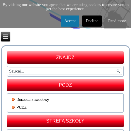
By visiting our website you agree that we are using cookies to ensure you to
get the best experience.
Accept
Decline
Read more
ZNAJDŹ
PCDZ
Doradca zawodowy
PCDZ
STREFA SZKOŁY