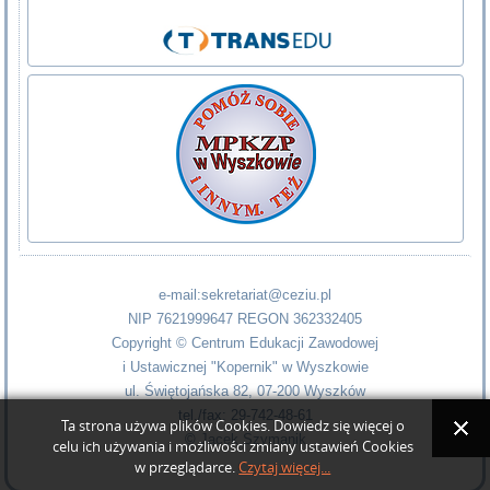
e-mail:sekretariat@ceziu.pl
NIP 7621999647 REGON 362332405
Copyright © Centrum Edukacji Zawodowej
i Ustawicznej "Kopernik" w Wyszkowie
ul. Świętojańska 82, 07-200 Wyszków
tel./fax: 29-742-48-61
Ta strona używa plików Cookies. Dowiedz się więcej o
©
Jacek Szymanik
celu ich używania i możliwości zmiany ustawień Cookies
w przeglądarce.
Czytaj więcej...