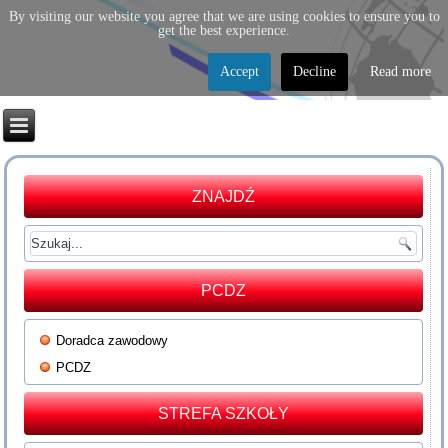
By visiting our website you agree that we are using cookies to ensure you to
get the best experience.
Accept
Decline
Read more
ZNAJDŹ
PCDZ
Doradca zawodowy
PCDZ
STREFA SZKOŁY